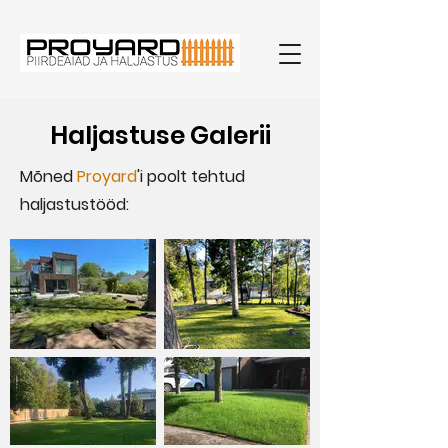
Haljastuse Galerii
Mõned
Proyard
'i poolt tehtud
haljastustööd: