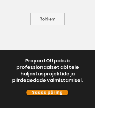
Rohkem
Proyard OÜ pakub
professionaalset abi teie
haljastusprojektide ja
piirdeaedade valmistamisel.
Saada päring
Proyard OÜ
info@proyard.e
Proyard OÜ
e
Reg.
14319188