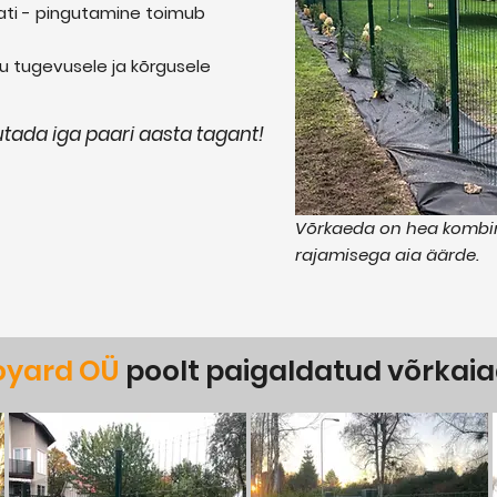
aati - pingutamine toimub
 tugevusele ja kõrgusele
utada iga paari aasta tagant!
Võrkaeda on hea kombine
rajamisega aia äärde.
oyard
OÜ
poolt paigaldatud võrkai