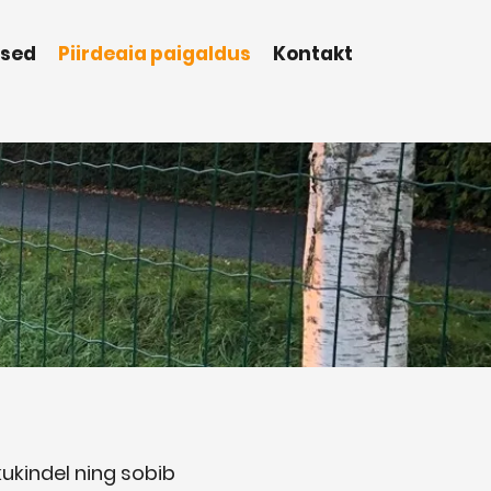
used
Piirdeaia paigaldus
Kontakt
ukindel ning sobib