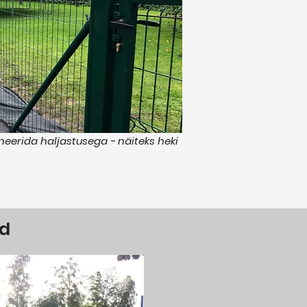
erida haljastusega - näiteks heki
ad