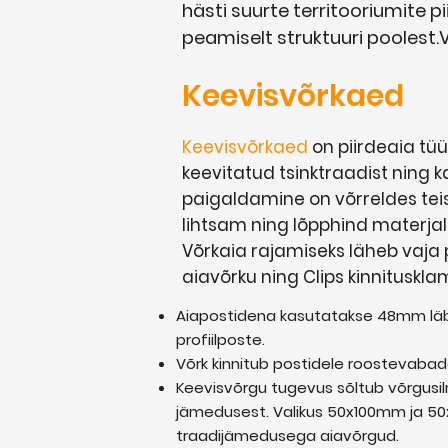
hästi suurte territooriumite p
peamiselt struktuuri poolest.
Keevisvõrkaed
Keevisvõrkaed
on piirdeaia tü
keevitatud tsinktraadist ning k
paigaldamine on võrreldes teis
lihtsam ning lõpphind materjal
Võrkaia rajamiseks läheb vaja p
aiavõrku ning Clips kinnituskla
Aiapostidena kasutatakse 48mm lä
profiilposte.
Võrk kinnitub postidele roostevabad
Keevisvõrgu tugevus sõltub võrgusil
jämedusest. Valikus 50x100mm ja 5
traadijämedusega aiavõrgud.