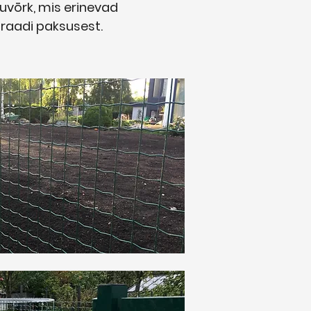
nuvōrk, mis erinevad
traadi paksusest.