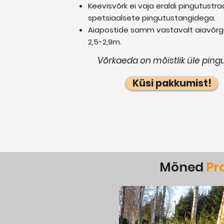
Keevisvõrk ei vaja eraldi pingutustr
spetsiaalsete pingutustangidega.
Aiapostide samm vastavalt aiavõrgu
2,5-2,9m.
Võrkaeda on mõistlik üle ping
Küsi pakkumist!
Mõned
Pr