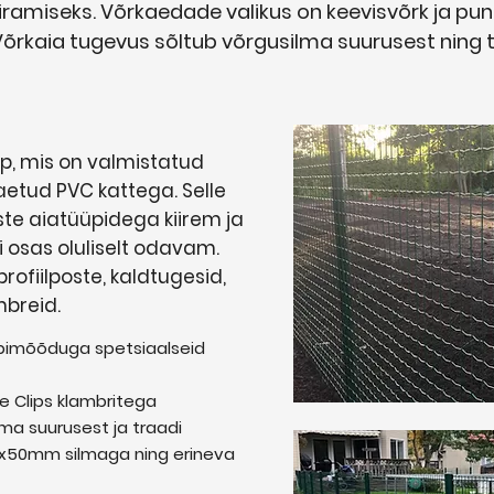
iiramiseks. Võrkaedade valikus on keevisvõrk ja pu
Võrkaia tugevus sõltub võrgusilma suurusest ning 
üp, mis on valmistatud
aetud PVC kattega. Selle
te aiatüüpidega kiirem ja
i osas oluliselt odavam.
rofiilposte, kaldtugesid,
mbreid.
bimõõduga spetsiaalseid
e Clips klambritega
ma suurusest ja traadi
0x50mm silmaga ning erineva