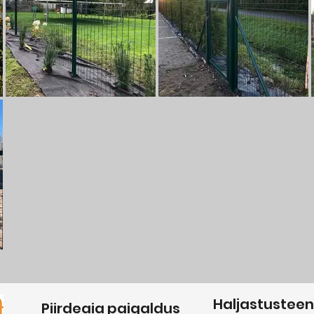
Haljastustee
Piirdeaia paigaldus