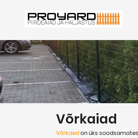
Võrkaiad
Võrkaed
on üks soodsamatest 